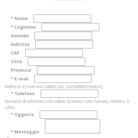
* Nome
* Cognome
Azienda
Indirizzo
CAP
Città
Provincia
* E-mail
Indirizzo E-mail non valido (es: nome@dominio.it)
* Telefono
Numero di telefono non valido (inserire solo numeri, minimo 9
cifre)
* Oggetto
* Messaggio