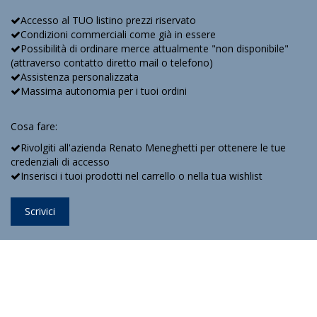
Accesso al TUO listino prezzi riservato
Condizioni commerciali come già in essere
Possibilità di ordinare merce attualmente "non disponibile"
(attraverso contatto diretto mail o telefono)
Assistenza personalizzata
Massima autonomia per i tuoi ordini
Cosa fare:
Rivolgiti all'azienda Renato Meneghetti per ottenere le tue
credenziali di accesso
Inserisci i tuoi prodotti nel carrello o nella tua wishlist
Scrivici