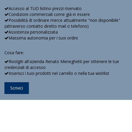
Accesso al TUO listino prezzi riservato
Condizioni commerciali come già in essere
Possibilità di ordinare merce attualmente "non disponibile"
(attraverso contatto diretto mail o telefono)
Assistenza personalizzata
Massima autonomia per i tuoi ordini
Cosa fare:
Rivolgiti all'azienda Renato Meneghetti per ottenere le tue
credenziali di accesso
Inserisci i tuoi prodotti nel carrello o nella tua wishlist
Scrivici