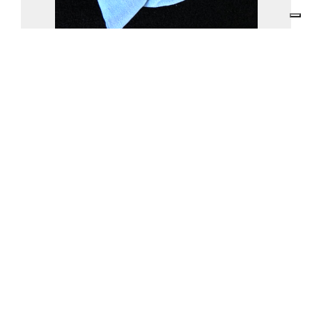
PANNO NOVOCLEAN 350 MCW CM. 14X19
SPECIALE MAKE UP
ARTICOLO Cod. 15-130
Prodotto disponibile
€ 1.59