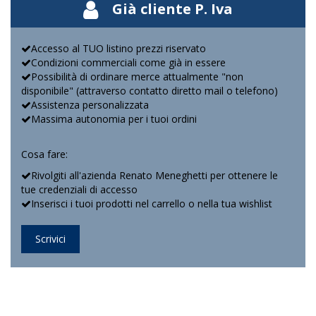
Già cliente P. Iva
Accesso al TUO listino prezzi riservato
Condizioni commerciali come già in essere
Possibilità di ordinare merce attualmente "non
disponibile" (attraverso contatto diretto mail o telefono)
Assistenza personalizzata
Massima autonomia per i tuoi ordini
Cosa fare:
Rivolgiti all'azienda Renato Meneghetti per ottenere le
tue credenziali di accesso
Inserisci i tuoi prodotti nel carrello o nella tua wishlist
Scrivici