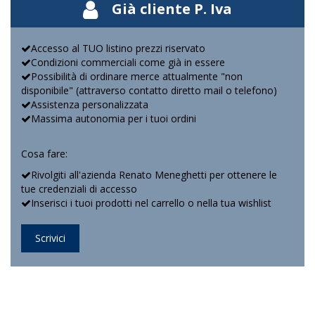
Già cliente P. Iva
Accesso al TUO listino prezzi riservato
Condizioni commerciali come già in essere
Possibilità di ordinare merce attualmente "non
disponibile" (attraverso contatto diretto mail o telefono)
Assistenza personalizzata
Massima autonomia per i tuoi ordini
Cosa fare:
Rivolgiti all'azienda Renato Meneghetti per ottenere le
tue credenziali di accesso
Inserisci i tuoi prodotti nel carrello o nella tua wishlist
Scrivici