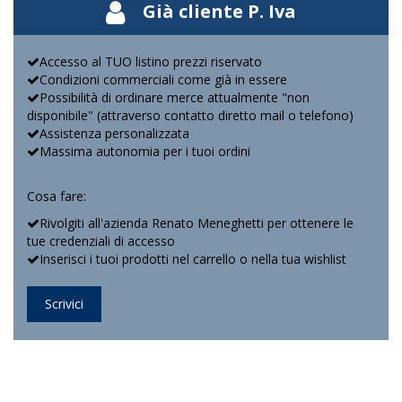
Già cliente P. Iva
Accesso al TUO listino prezzi riservato
Condizioni commerciali come già in essere
Possibilità di ordinare merce attualmente "non
disponibile" (attraverso contatto diretto mail o telefono)
Assistenza personalizzata
Massima autonomia per i tuoi ordini
Cosa fare:
Rivolgiti all'azienda Renato Meneghetti per ottenere le
tue credenziali di accesso
Inserisci i tuoi prodotti nel carrello o nella tua wishlist
Scrivici