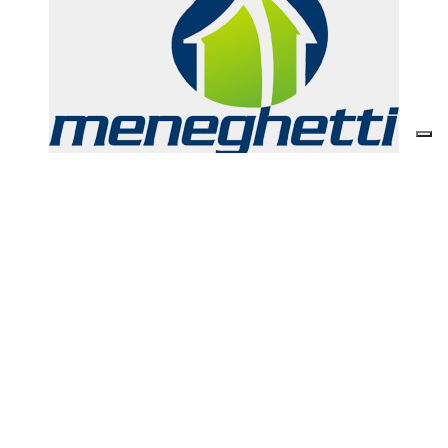
Descrizione prodotto
Ricambio alluminio h. cm. 30 GOFFRATO
Il prezzo indicato in questa pagina si riferisce al singolo
articolo.
E’ possibile ordinare un cartone inserendo nel carrello 9
articoli.
Prodotto disponibile
€
11.71
*
IVA COMPRESA