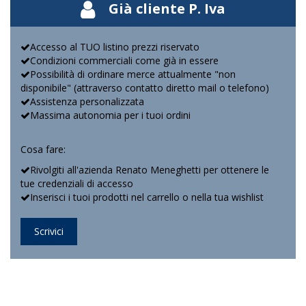
Già cliente P. Iva
Accesso al TUO listino prezzi riservato
Condizioni commerciali come già in essere
Possibilità di ordinare merce attualmente "non
disponibile" (attraverso contatto diretto mail o telefono)
Assistenza personalizzata
Massima autonomia per i tuoi ordini
Cosa fare:
Rivolgiti all'azienda Renato Meneghetti per ottenere le
tue credenziali di accesso
Inserisci i tuoi prodotti nel carrello o nella tua wishlist
Scrivici