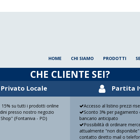
HOME
CHI SIAMO
PRODOTTI
S
CHE CLIENTE SEI?
Privato Locale
Partita 
 15% su tutti i prodotti online
Accesso al listino prezzi ris
ordini presso nostro negozio
Sconto 3% per pagamento c
 Shop" (Fontaniva - PD)
bancario anticipato
Possibilità di ordinare merc
attualmente "non disponibile"
contatto diretto mail o telefo