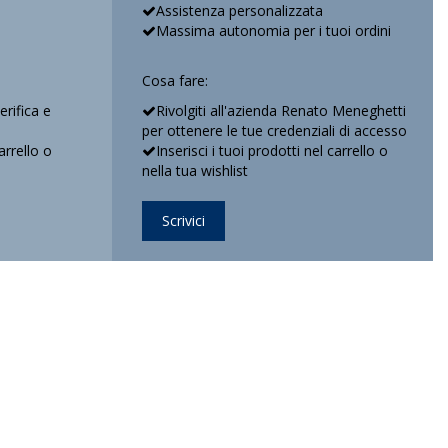
Assistenza personalizzata
Massima autonomia per i tuoi ordini
Cosa fare:
verifica e
Rivolgiti all'azienda Renato Meneghetti
per ottenere le tue credenziali di accesso
arrello o
Inserisci i tuoi prodotti nel carrello o
nella tua wishlist
Scrivici