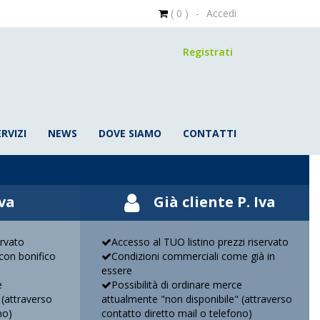
( 0 )
-
Accedi
Registrati
ERVIZI
NEWS
DOVE SIAMO
CONTATTI
Iva
Già cliente P. Iva
ervato
Accesso al TUO listino prezzi riservato
on bonifico
Condizioni commerciali come già in
essere
e
Possibilità di ordinare merce
 (attraverso
attualmente "non disponibile" (attraverso
no)
contatto diretto mail o telefono)