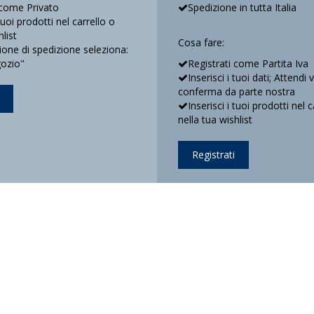
 come Privato
Spedizione in tutta Italia
 tuoi prodotti nel carrello o
hlist
Cosa fare:
ne di spedizione seleziona:
gozio"
Registrati come Partita Iva
Inserisci i tuoi dati; Attendi 
conferma da parte nostra
Inserisci i tuoi prodotti nel c
nella tua wishlist
Registrati