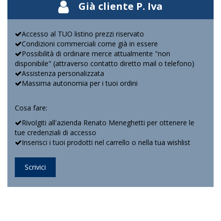
Già cliente P. Iva
Accesso al TUO listino prezzi riservato
Condizioni commerciali come già in essere
Possibilità di ordinare merce attualmente "non
disponibile" (attraverso contatto diretto mail o telefono)
Assistenza personalizzata
Massima autonomia per i tuoi ordini
Cosa fare:
Rivolgiti all'azienda Renato Meneghetti per ottenere le
tue credenziali di accesso
Inserisci i tuoi prodotti nel carrello o nella tua wishlist
Scrivici