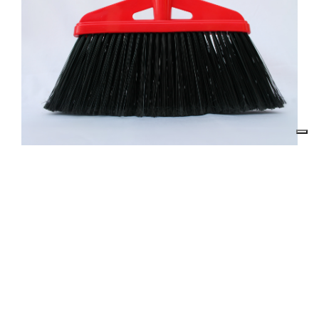
Descrizione prodotto
Scopa in nylon LADY
Il prezzo indicato in questa pagina si riferisce al singolo
articolo.
E’ possibile ordinare un cartone inserendo nel carrello 10
articoli.
Scopa in fibra monofilo sintetico, assicella in polipropilene
stampato. Indicata per uso interno.