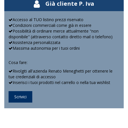
Già cliente P. Iva
Accesso al TUO listino prezzi riservato
Condizioni commerciali come già in essere
Possibilità di ordinare merce attualmente "non
disponibile" (attraverso contatto diretto mail o telefono)
Assistenza personalizzata
Massima autonomia per i tuoi ordini
Cosa fare:
Rivolgiti all'azienda Renato Meneghetti per ottenere le
tue credenziali di accesso
Inserisci i tuoi prodotti nel carrello o nella tua wishlist
Scrivici