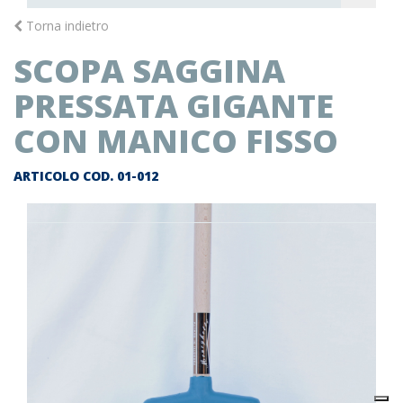
Torna indietro
Arti
SCOPA SAGGINA
suc
Arti
pre
PRESSATA GIGANTE
CON MANICO FISSO
ARTICOLO COD.
01-012