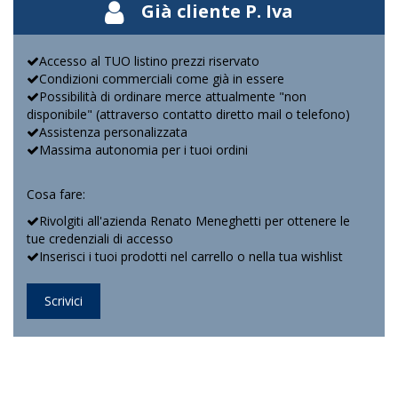
Già cliente P. Iva
Accesso al TUO listino prezzi riservato
Condizioni commerciali come già in essere
Possibilità di ordinare merce attualmente "non
disponibile" (attraverso contatto diretto mail o telefono)
Assistenza personalizzata
Massima autonomia per i tuoi ordini
Cosa fare:
Rivolgiti all'azienda Renato Meneghetti per ottenere le
tue credenziali di accesso
Inserisci i tuoi prodotti nel carrello o nella tua wishlist
Scrivici