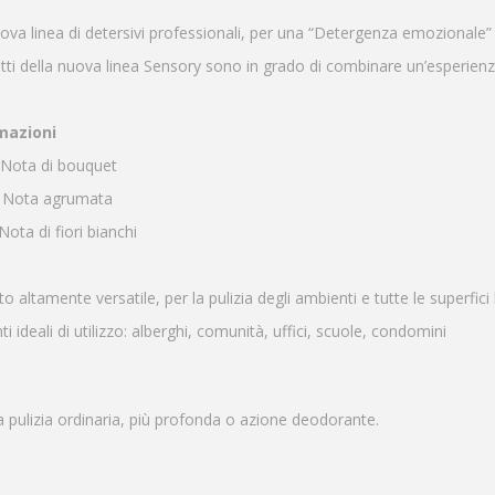
va linea di detersivi professionali, per una “
Detergenza emozionale”
tti della nuova linea Sensory sono in grado di combinare un’e
sperienz
mazioni
Nota di bouquet
Nota agrumata
Nota di fiori bianchi
o altamente versatile, per la pulizia degli ambienti e tutte le superfici l
i ideali di utilizzo:
alberghi, comunità, uffici, scuole, condomini
 pulizia ordinaria, più profonda o azione deodorante.