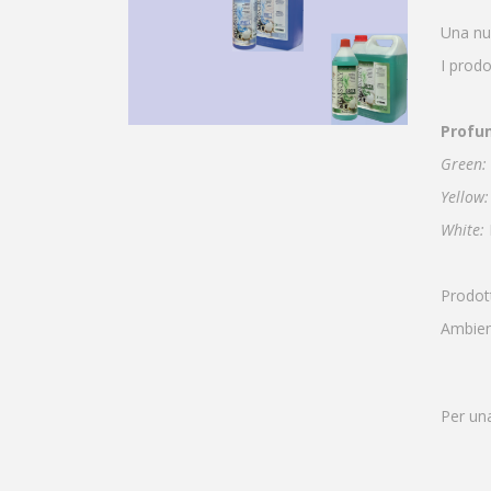
Una nuo
I prodo
Profu
Green:
Yellow:
White:
Prodott
Ambient
Per una