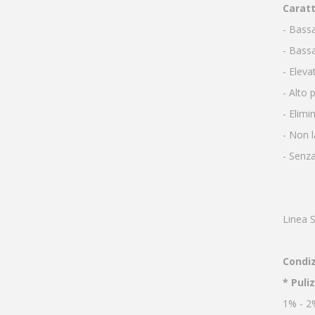
Caratt
- Bassa
- Bass
- Elev
- Alto
- Elimi
- Non l
- Senza
Linea S
Condiz
* Puli
1% - 2