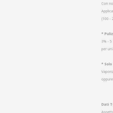
Con no
Applica
(100 - 
* Puli
3% - 5 
per un
* Sol
Vaporiz
oppure,
Dati T
Aspetto