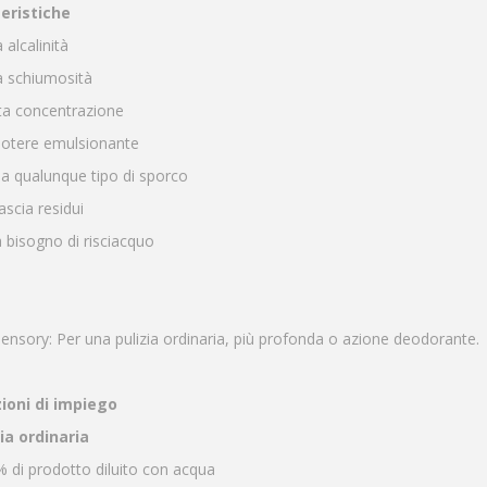
eristiche
 alcalinità
a schiumosità
ata concentrazione
 potere emulsionante
na qualunque tipo di sporco
ascia residui
 bisogno di risciacquo
ensory: Per una pulizia ordinaria, più profonda o azione deodorante.
ioni di impiego
zia ordinaria
% di prodotto diluito con acqua