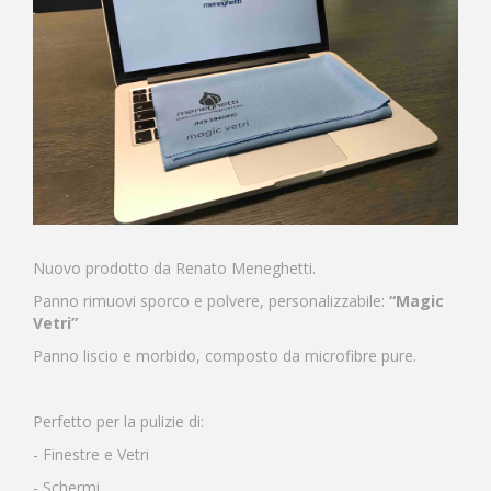
Nuovo prodotto da Renato Meneghetti.
Panno rimuovi sporco e polvere, personalizzabile:
“Magic
Vetri”
Panno liscio e morbido, composto da microfibre pure.
Perfetto per la pulizie di:
- Finestre e Vetri
- Schermi